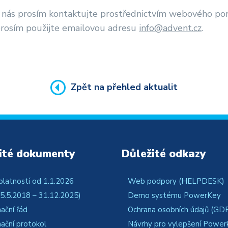
 nás prosím kontaktujte prostřednictvím webového po
prosím použijte emailovou adresu
info@advent.cz
.
Zpět na přehled aktualit
ité dokumenty
Důležité odkazy
platností od 1.1.2026
Web podpory (HELPDESK)
5.5.2018 – 31.12.2025)
Demo systému PowerKey
ační řád
Ochrana osobních údajů (GD
ační protokol
Návrhy pro vylepšení Power