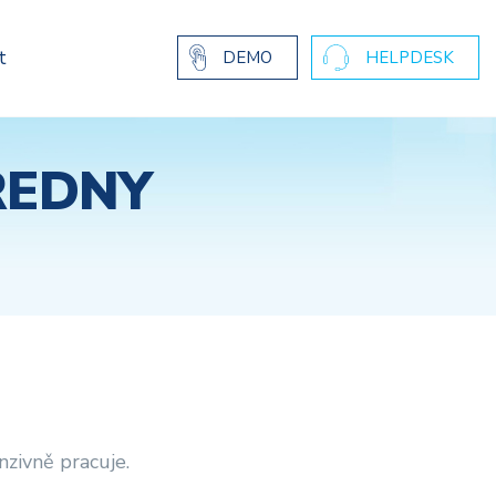
t
DEMO
HELPDESK
ŘEDNY
nzivně pracuje.