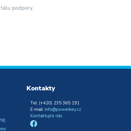
rtálu podpory.
Kontakty
Tel: (+420) 235 365 191
E-mail:
info@powerkey.cz
Kontaktujte nás
PR)
key