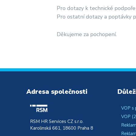
Pro dotazy k technické podpoře
Pro ostatní dotazy a poptávky 
Děkujeme za pochopení.
Adresa společnosti
Důlež
VOP s 
VOP (2
RSM HR Services CZ s.r.o.
Reklam
Karolinská 661, 18600 Praha 8
Reklam