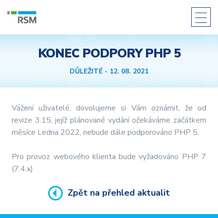
KONEC PODPORY PHP 5
O společnosti
Produkty
DŮLEŽITÉ
- 12. 08. 2021
Docházkový systém PowerKey
HW Docházkové terminály
Vážení uživatelé, dovolujeme si Vám oznámit, že od
SW Docházkové terminály
revize 3.15, jejíž plánované vydání očekáváme začátkem
Přístupový systém PowerKey
měsíce Ledna 2022, nebude dále podporováno PHP 5.
Přístupové čtečky/snímače
Přístupové jednotky
Pro provoz webového klienta bude vyžadováno PHP 7
Ostatní komponenty přístupového systému
(7.4.x)
Stravovací systém PowerKey
Zpět na přehled aktualit
Rozšiřující moduly PowerKey
Individuální řešení