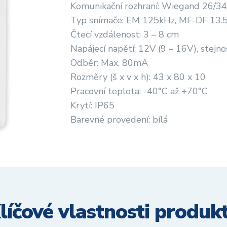
Komunikační rozhraní: Wiegand 26/34
Typ snímače: EM 125kHz, MF-DF 13.
Čtecí vzdálenost: 3 – 8 cm
Napájecí napětí: 12V (9 – 16V), stej
Odběr: Max. 80mA
Rozměry (š x v x h): 43 x 80 x 10
Pracovní teplota: -40°C až +70°C
Krytí: IP65
Barevné provedení: bílá
líčové vlastnosti produk