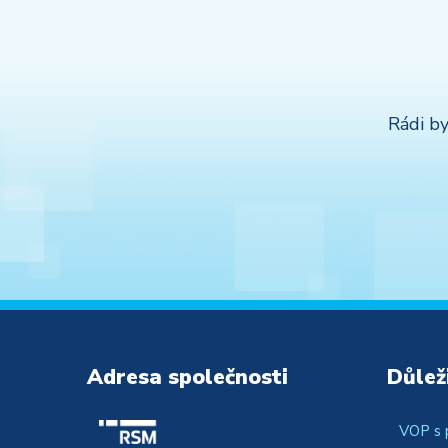
Rádi by
Adresa společnosti
Důlež
VOP s 