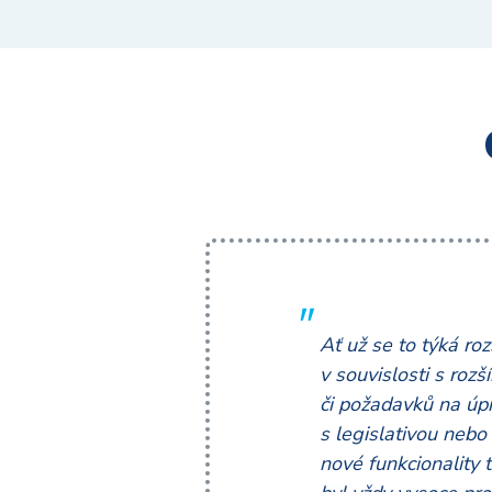
Ať už se to týká r
v souvislosti s rozš
či požadavků na úpr
s legislativou neb
nové funkcionality