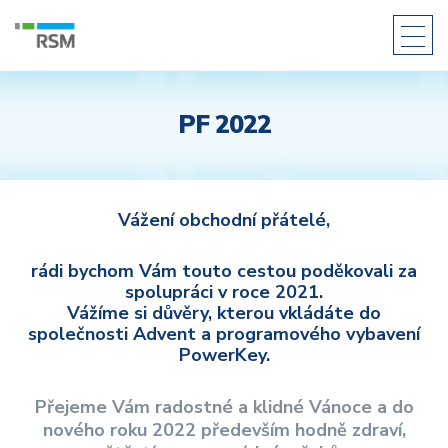
O společnosti
PF 2022
Produkty
Docházkový systém PowerKey
HW Docházkové terminály
Vážení obchodní přátelé,
SW Docházkové terminály
Přístupový systém PowerKey
rádi bychom Vám touto cestou poděkovali za
spolupráci v roce 2021.
Přístupové čtečky/snímače
Vážíme si důvěry, kterou vkládáte do
Přístupové jednotky
společnosti Advent a programového vybavení
Ostatní komponenty přístupového systému
PowerKey.
Stravovací systém PowerKey
Rozšiřující moduly PowerKey
Přejeme Vám radostné a klidné Vánoce a do
nového roku 2022 především hodně zdraví,
Individuální řešení