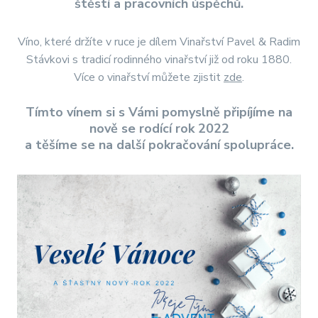
štěstí a pracovních úspěchů.
Partnerská řešení
Aktuality
Víno, které držíte v ruce je dílem Vinařství Pavel & Radim
Stávkovi s tradicí rodinného vinařství již od roku 1880.
Školení
Více o vinařství můžete zjistit
zde
.
Reference
Tímto vínem si s Vámi pomyslně připíjíme na
Kontakt
nově se rodící rok 2022
a těšíme se na další pokračování spolupráce.