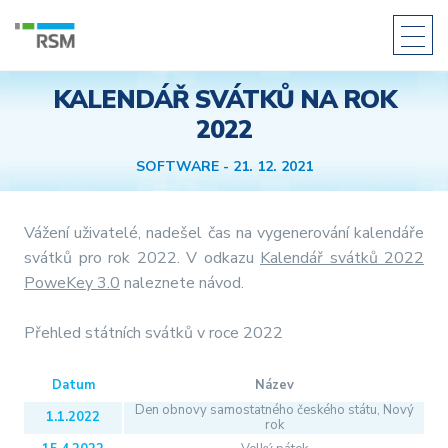
KALENDÁŘ SVÁTKŮ NA ROK
O společnosti
2022
Produkty
SOFTWARE
- 21. 12. 2021
Docházkový systém PowerKey
HW Docházkové terminály
Vážení uživatelé, nadešel čas na vygenerování kalendáře
SW Docházkové terminály
svátků pro rok 2022. V odkazu
Kalendář svátků 2022
Přístupový systém PowerKey
PoweKey 3.0
naleznete návod.
Přístupové čtečky/snímače
Přístupové jednotky
Přehled státních svátků v roce 2022
Ostatní komponenty přístupového systému
Stravovací systém PowerKey
Datum
Název
Rozšiřující moduly PowerKey
Den obnovy samostatného českého státu, Nový
1.1.2022
rok
Individuální řešení