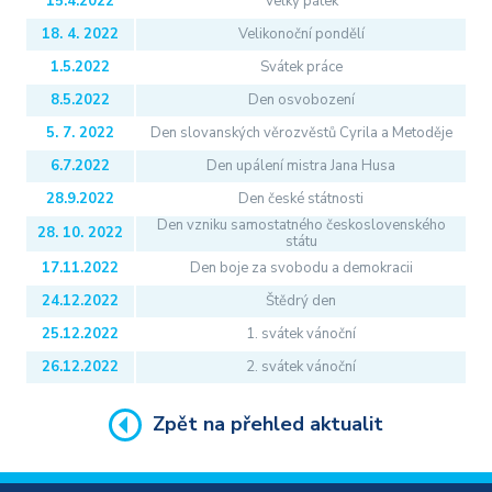
15.4.2022
Velký pátek
Partnerská řešení
18. 4. 2022
Velikonoční pondělí
Aktuality
1.5.2022
Svátek práce
8.5.2022
Den osvobození
Školení
5. 7. 2022
Den slovanských věrozvěstů Cyrila a Metoděje
Reference
6.7.2022
Den upálení mistra Jana Husa
Kontakt
28.9.2022
Den české státnosti
Den vzniku samostatného československého
28. 10. 2022
státu
17.11.2022
Den boje za svobodu a demokracii
24.12.2022
Štědrý den
25.12.2022
1. svátek vánoční
26.12.2022
2. svátek vánoční
Zpět na přehled aktualit